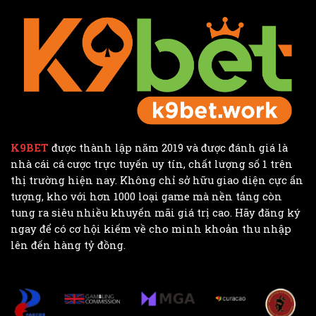
Tổng hợp giấy phép kinh doanh hợp pháp
Ngay từ khi thành lập
K9BET
đã được cấp
giấy phép kinh doanh hợp pháp từ PAGCOR –
Tập đoàn Trò chơi và Giải trí Philippines. Với
sự kiểm tra và quản lý của chính phủ
Philippines, nhà cái luôn đảm bảo tuân thủ
nghiêm chỉnh các quy định của thị trường cá
cược thế giới.
K9BET
được thành lập năm 2019 và được đánh giá là
Bên cạnh đó, để nhận được giấy phép hợp pháp
nhà cái cá cược trực tuyến uy tín, chất lượng số 1 trên
thị trường hiện nay. Không chỉ sở hữu giao diện cực ấn
cùng nhiều giấy tờ chứng nhận uy tín khác
tượng, kho với hơn 1000 loại game mà nền tảng còn
nhà cái chứng minh được năng lực của mình.
tung ra siêu nhiều khuyến mãi giá trị cao. Hãy đăng ký
Nền tảng cần có tiềm lực tài chính vững
ngay để có cơ hội kiếm về cho mình khoản thu nhập
mạnh, đảm bảo quyền lợi tốt nhất cho thành
lên đến hàng tỷ đồng.
viên cùng với đó là hệ thống bảo mật tiên tiến
nhất.
Quy mô hoạt động