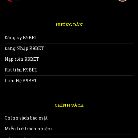
Khoảng 6 năm trước khi mới xuất hiện trên
thị trường
K9BET
chỉ là một website nhỏ
không có tiếng tăm. Số lượng người tham gia
HƯỚNG DẪN
chơi lúc đó tổng cộng chỉ được khoảng vài
trăm lượt và phạm vi hoạt động chỉ khoảng
Đăng ký K9BET
vài quốc gia. Nhưng chỉ sau đó 1 năm, nhà cái
Đăng Nhập K9BET
đã tạo ra bước đột phá lớn với số lượng thành
viên tăng lên 9 con số và hoạt động rộng khắp
Nạp tiền K9BET
Châu Á.
Rút tiền K9BET
Tính đến thời điểm hiện tại, nhà cái đã thu hút
Liên Hệ K9BET
cho mình khoảng hơn 10 triệu hội viên và
hoạt động trên 200 quốc gia. Thành viên tham
gia nhà cái không ngừng tăng trưởng mạnh
CHÍNH SÁCH
dần khẳng định vị thế vững chắc của đơn vị
Chính sách bảo mật
trên thị trường quốc tế hiện nay.
Miễn trừ trách nhiệm