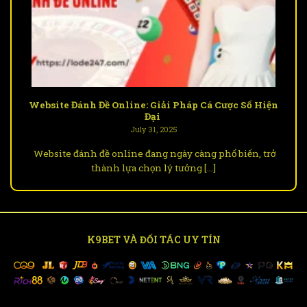
hàng tỷ lượt. Để đạt được những thành tựu
vượt trội cùng con số ấn tượng như vậy là nhà
cái đã cung cấp siêu nhiều sản phẩm và dịch
vụ tốt nhất. Thêm vào đó, chiến lược
Marketing mà đội ngũ vận hành áp dụng đang
rất hiệu quả từng bước đưa nền tảng lên vị trí
cao hơn.
Website Đánh Đề Online: Giải Pháp Cá Cược Số Hiện
Đại
July 31, 2025
Website đánh đề online đang ngày càng phổ biến, trở
thành lựa chọn lý tưởng [...]
K9BET VÀ ĐỐI TÁC UY TÍN
K9BET vươn mình từ website đến vị trí số 1 Châu Á