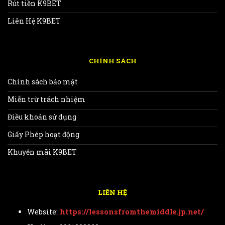
Rút tiền K9BET
Liên Hệ K9BET
CHÍNH SÁCH
Chính sách bảo mật
Miễn trừ trách nhiệm
Điều khoản sử dụng
Giấy Phép hoạt động
Khuyến mãi K9BET
LIÊN HỆ
Website:
https://lessonsfromthemiddle.jp.net/