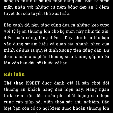
bóng rổ chính là sự lựa chọn hàng đầu. Bạn sẽ được
mãn nhãn vói những cú ném bóng đẹp ăn 3 điểm
tuyệt đối của tuyển thủ xuất sắc.
Bên cạnh đó, nền tảng cũng đưa ra những kèo cược
với tỷ lệ ăn thưởng lớn cho bộ môn này như: tài xỉu,
điểm cuối cùng, tổng điểm,… Đây chính là lúc bạn
vận dụng sự am hiểu và quan sát nhanh nhẹn của
mình để đưa ra quyết định xuống tiền đúng đắn. Dự
đoán chuẩn xác phần thưởng siêu khủng gấp nhiều
lần vốn ban đầu sẽ thuộc về bạn.
Kết luận
Thể thao K9BET
được đánh giá là sân chơi đổi
thưởng ăn khách hàng đầu hiện nay. Hàng ngàn
link xem trận đấu miễn phí, chất lượng cao được
cung cấp giúp hội viên thỏa sức trải nghiệm. Đặc
biệt, bạn còn có cơ hội kiếm được khoản thưởng lớn