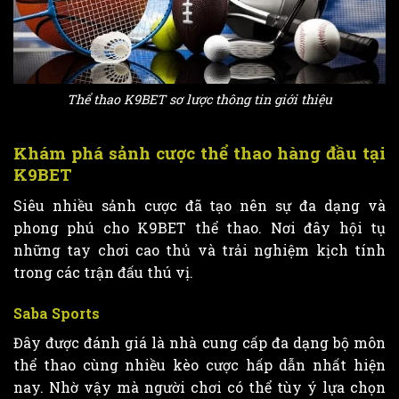
Thể thao K9BET sơ lược thông tin giới thiệu
Khám phá sảnh cược thể thao hàng đầu tại
K9BET
Siêu nhiều sảnh cược đã tạo nên sự đa dạng và
phong phú cho K9BET thể thao. Nơi đây hội tụ
những tay chơi cao thủ và trải nghiệm kịch tính
trong các trận đấu thú vị.
Saba Sports
Đây được đánh giá là nhà cung cấp đa dạng bộ môn
thể thao cùng nhiều kèo cược hấp dẫn nhất hiện
nay. Nhờ vậy mà người chơi có thể tùy ý lựa chọn