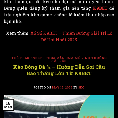
khi tham gia bắt kèo cho đội mà mình yêu thích.
Đừng quên đăng ký tham gia nền tảng
K9BET
để
trải nghiệm kho game khổng lồ kiếm thu nhập cao
bạn nhé.
Xem thêm:
Xổ Số K9BET – Thiên Đường Giải Trí Lô
Đề Hot Nhất 2025
THỂ THAO K9BET - THỎA MÃN ĐAM MÊ RINH THƯỞNG
HẤP DẪN
Kèo Bóng Đá ¾ – Hướng Dẫn Soi Cầu
Bao Thắng Lớn Từ K9BET
POSTED ON
MAY 16, 2025
BY
SEO
16
May