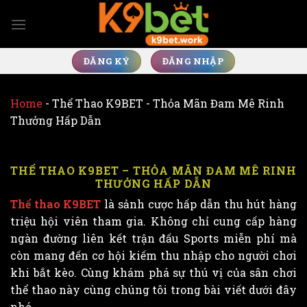
Skip
to
content
ĐĂNG KÝ
ĐĂNG NHẬP
Home
-
Thể Thao K9BET - Thỏa Mãn Đam Mê Rinh
Thưởng Hấp Dẫn
THỂ THAO K9BET – THỎA MÃN ĐAM MÊ RINH
THƯỞNG HẤP DẪN
Thể thao K9BET
là sảnh cược hấp dẫn thu hút hàng
triệu hội viên tham gia. Không chỉ cung cấp hàng
ngàn đường liên kết trận đấu Sports miễn phí mà
còn mang đến cơ hội kiếm thu nhập cho người chơi
khi bắt kèo. Cùng khám phá sự thú vị của sân chơi
thể thao này cùng chúng tôi trong bài viết dưới đây
nhé.