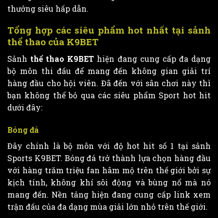
thưởng siêu hấp dẫn.
Tổng hợp các siêu phẩm hot nhất tại sảnh
thể thao của K9BET
Sảnh
thể thao K9BET
hiện đang cung cấp đa dạng
bộ môn thi đấu để mang đến không gian giải trí
hàng đầu cho hội viên. Đã đến với sân chơi này thì
bạn không thể bỏ qua các siêu phẩm Sport hot hit
dưới đây:
Bóng đá
Đây chính là bộ môn với độ hot hit số 1 tại sảnh
Sports K9BET. Bóng đá trở thành lựa chọn hàng đầu
với hàng trăm triệu fan hâm mộ trên thế giới bởi sự
kịch tính, không khí sôi động và bùng nổ mà nó
mang đến. Nền tảng hiện đang cung cấp link xem
trận đấu của đa dạng mùa giải lớn nhỏ trên thế giới.