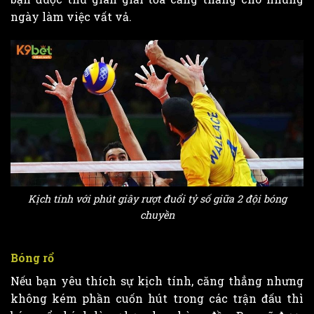
ngày làm việc vất vả.
Kịch tính với phút giây rượt đuổi tỷ số giữa 2 đội bóng
chuyền
Bóng rổ
Nếu bạn yêu thích sự kịch tính, căng thẳng nhưng
không kém phần cuốn hút trong các trận đấu thì