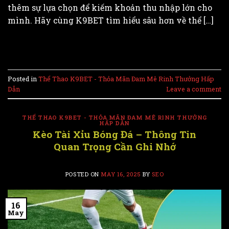
thêm sự lựa chọn để kiếm khoản thu nhập lớn cho
mình. Hãy cùng K9BET tìm hiểu sâu hơn về thể […]
CONTINUE READING
→
Posted in
Thể Thao K9BET - Thỏa Mãn Đam Mê Rinh Thưởng Hấp
Dẫn
Leave a comment
THỂ THAO K9BET - THỎA MÃN ĐAM MÊ RINH THƯỞNG
HẤP DẪN
Kèo Tài Xỉu Bóng Đá – Thông Tin
Quan Trọng Cần Ghi Nhớ
POSTED ON
MAY 16, 2025
BY
SEO
16
May