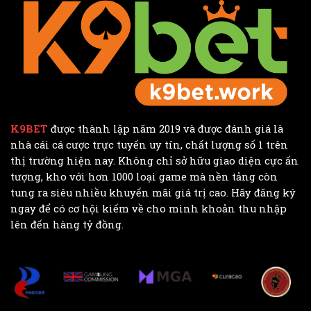
K9BET
được thành lập năm 2019 và được đánh giá là
nhà cái cá cược trực tuyến uy tín, chất lượng số 1 trên
thị trường hiện nay. Không chỉ sở hữu giao diện cực ấn
tượng, kho với hơn 1000 loại game mà nền tảng còn
tung ra siêu nhiều khuyến mãi giá trị cao. Hãy đăng ký
ngay để có cơ hội kiếm về cho mình khoản thu nhập
lên đến hàng tỷ đồng.