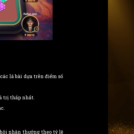
các lá bài dựa trên điểm số
 trị thấp nhất.
ác.
 hội nhận thưởng theo tỷ lệ