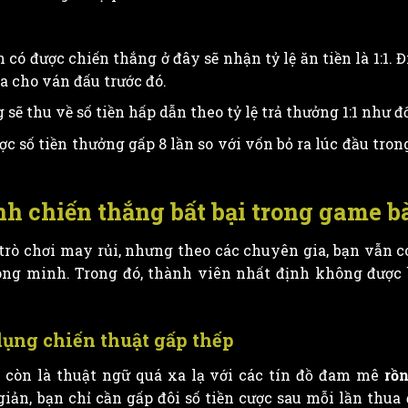
có được chiến thắng ở đây sẽ nhận tỷ lệ ăn tiền là 1:1. Đ
ra cho ván đấu trước đó.
 sẽ thu về số tiền hấp dẫn theo tỷ lệ trả thưởng 1:1 như đ
ợc số tiền thưởng gấp 8 lần so với vốn bỏ ra lúc đầu tro
nh chiến thắng bất bại trong game b
trò chơi may rủi, nhưng theo các chuyên gia, bạn vẫn 
ông minh. Trong đó, thành viên nhất định không được 
ụng chiến thuật gấp thếp
 còn là thuật ngữ quá xa lạ với các tín đồ đam mê
rồ
iản, bạn chỉ cần gấp đôi số tiền cược sau mỗi lần thua 