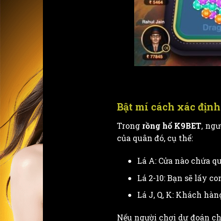
Bật mí cách xác định
Trong
rồng hổ K9BET
, ngư
của quân đó, cụ thể:
Lá A: Cửa nào chứa qu
Lá 2-10: Bạn sẽ lấy co
Lá J, Q, K: Khách hàng
Nếu người chơi dự đoán chí