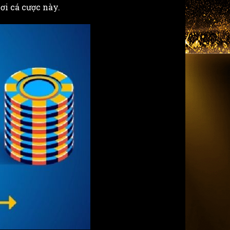
ơi cá cược này.