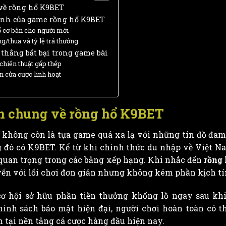
về rồng hổ K9BET
ành của game rồng hổ K9BET
hổ cơ bản cho người mới
g/thua và tỷ lệ trả thưởng
 thắng bất bại trong game bài
hiến thuật gấp thếp
ọn cửa cược linh hoạt
n chung về rồng hổ K9BET
 không còn là tựa game quá xa lạ với những tín đồ đam
g đó có K9BET. Kể từ khi chính thức du nhập về Việt Na
í quan trọng trong các bảng xếp hạng. Khi nhắc đến
rồng
yến với lối chơi đơn giản nhưng không kém phần kịch tí
cơ hội sở hữu phần tiền thưởng khổng lồ ngay sau kh
hính sách bảo mật hiện đại, người chơi hoàn toàn có t
m tại nền tảng cá cược hàng đầu hiện nay.