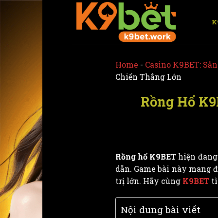
Skip
to
K
content
Home
-
Casino K9BET: Sản
Chiến Thắng Lớn
Rồng Hổ K9B
Rồng hổ K9BET
hiện đang 
dẫn. Game bài này mang đ
trị lớn. Hãy cùng
K9BET
tì
Nội dung bài viết